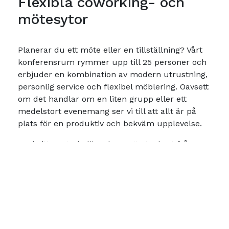
Flexibla coworking- och
mötesytor
Planerar du ett möte eller en tillställning? Vårt
konferensrum rymmer upp till 25 personer och
erbjuder en kombination av modern utrustning,
personlig service och flexibel möblering. Oavsett
om det handlar om en liten grupp eller ett
medelstort evenemang ser vi till att allt är på
plats för en produktiv och bekväm upplevelse.
Med sitt centrala läge, bara ett stenkast från
Malmö Centralstation, är vår konferenslokal
lättillgänglig för både lokala och internationella
gäster. Vi erbjuder en inspirerande miljö med
allt du behöver för ett lyckat möte:
Modern utrustning:
Stor TV(75tum),
ljudsystem och snabb WiFi.