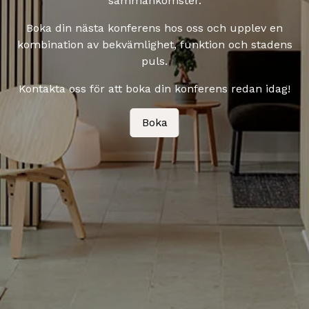
sammankomster.
Boka din nästa konferens hos oss och upplev en
kombination av bekvämlighet, funktion och stadens
puls.
Kontakta oss för att boka din konferens redan idag!
Boka